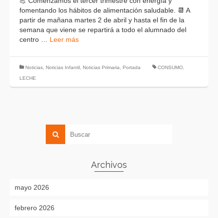
💪 Comenzamos el tercer trimestre con energía y
fomentando los hábitos de alimentación saludable. 📆 A
partir de mañana martes 2 de abril y hasta el fin de la
semana que viene se repartirá a todo el alumnado del
centro …
Leer más
Noticias
,
Noticias Infantil
,
Noticias Primaria
,
Portada
CONSUMO
,
LECHE
Archivos
mayo 2026
febrero 2026