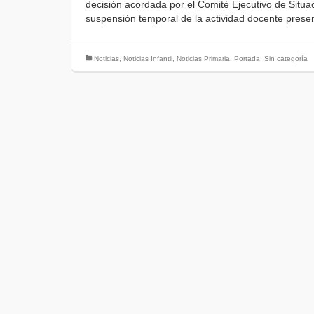
decisión acordada por el Comité Ejecutivo de Situac
suspensión temporal de la actividad docente prese
Noticias
,
Noticias Infantil
,
Noticias Primaria
,
Portada
,
Sin categoría