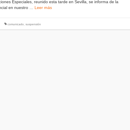
iones Especiales, reunido esta tarde en Sevilla, se informa de la
ncial en nuestro …
Leer más
comunicado
,
suspensión