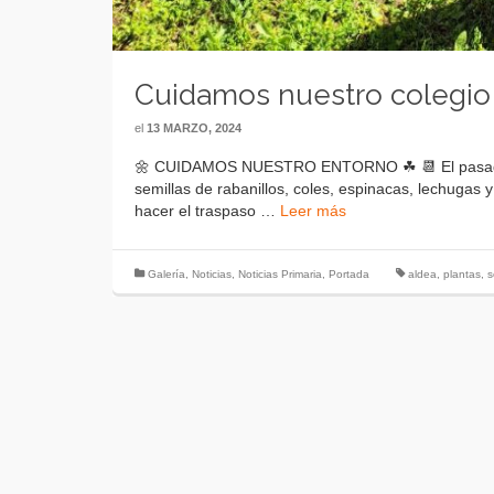
Cuidamos nuestro colegio
el
13 MARZO, 2024
🌼 CUIDAMOS NUESTRO ENTORNO ☘ 📆 El pasado m
semillas de rabanillos, coles, espinacas, lechugas 
hacer el traspaso …
Leer más
Galería
,
Noticias
,
Noticias Primaria
,
Portada
aldea
,
plantas
,
s