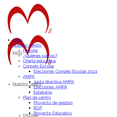
Inicio
Nuestro centro
Historia
Inicio
¿Quiénes somos?
Oferta educativa
Consejo Escolar
Elecciones Consejo Escolar 2024
AMPA
Junta directiva AMPA
Nuestro centro
Elecciones AMPA
Estatutos
Plan de centro
Proyecto de gestion
ROF
Proyecto Educativo
Historia