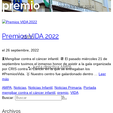
premio
Elecciones Consejo Escolar 2024
Premios VIDA 2022
AMPA
el
26 septiembre, 2022
🎗Mengíbar contra el cáncer infantil. 📆 El pasado miércoles 21 de
septiembre tuvimos el inmenso honor de asistir a la gala organizada
Junta directiva AMPA
por CRIS contra el Cancer en la que se entregaban los
#PremiosVida. 🥇 Nuestro centro fue galardonado dentro …
Leer
más
AMPA
,
Noticias
,
Noticias Infantil
,
Noticias Primaria
,
Portada
mengibar contra el cáncer infantil
,
premio
,
VIDA
Elecciones AMPA
Buscar:
Archivos