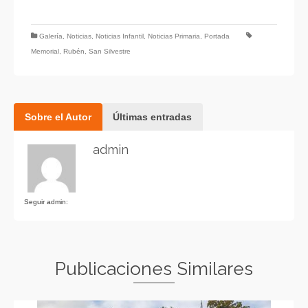
Galería
,
Noticias
,
Noticias Infantil
,
Noticias Primaria
,
Portada
Memorial
,
Rubén
,
San Silvestre
Sobre el Autor
Últimas entradas
admin
Seguir admin:
Publicaciones Similares